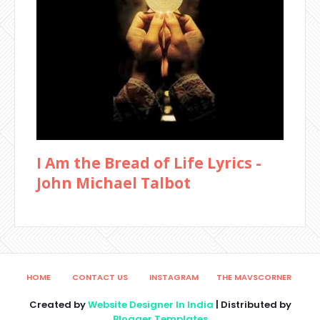
I Am the Bread of Life Lyrics -
John Michael Talbot
HOME
CONTACT US
INSTAGRAM
THE MAVSCORNER
Created by
Website Designer In India
| Distributed by
Blogger Templates