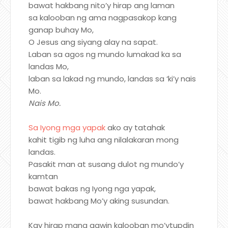
bawat hakbang nito’y hirap ang laman
sa kalooban ng ama nagpasakop kang
ganap buhay Mo,
O Jesus ang siyang alay na sapat.
Laban sa agos ng mundo lumakad ka sa
landas Mo,
laban sa lakad ng mundo, landas sa ‘ki’y nais
Mo.
Nais Mo.
Sa Iyong mga yapak
ako ay tatahak
kahit tigib ng luha ang nilalakaran mong
landas.
Pasakit man at susang dulot ng mundo’y
kamtan
bawat bakas ng Iyong nga yapak,
bawat hakbang Mo’y aking susundan.
Kay hirap mang gawin kalooban mo’ytupdin