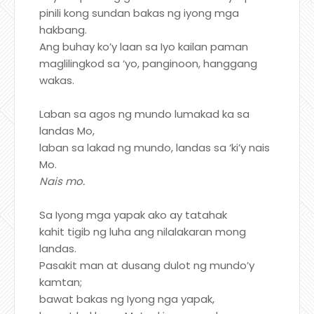
pinili kong sundan bakas ng iyong mga
hakbang.
Ang buhay ko’y laan sa Iyo kailan paman
maglilingkod sa ‘yo, panginoon, hanggang
wakas.
Laban sa agos ng mundo lumakad ka sa
landas Mo,
laban sa lakad ng mundo, landas sa ‘ki’y nais
Mo.
Nais mo.
Sa Iyong mga yapak ako ay tatahak
kahit tigib ng luha ang nilalakaran mong
landas.
Pasakit man at dusang dulot ng mundo’y
kamtan;
bawat bakas ng Iyong nga yapak,