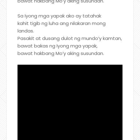
bawat hakbang Mo’y aking susundan.
Sa Iyong mga yapak ako ay tatahak
kahit tigib ng luha ang nilakaran mong
landas.
Pasakit at dusang dulot ng mundo’y kamtan,
bawat bakas ng Iyong mga yapak,
bawat hakbang Mo’y aking susundan.