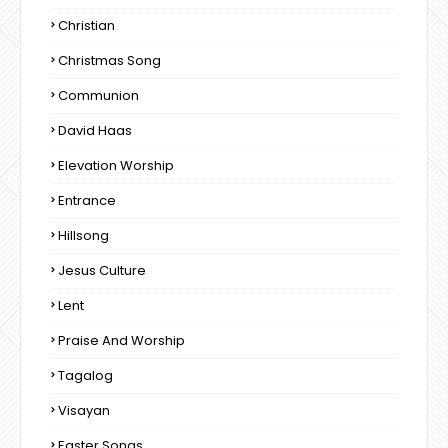
Christian
Christmas Song
Communion
David Haas
Elevation Worship
Entrance
Hillsong
Jesus Culture
Lent
Praise And Worship
Tagalog
Visayan
Easter Songs