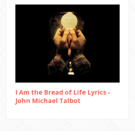
I Am the Bread of Life Lyrics -
John Michael Talbot