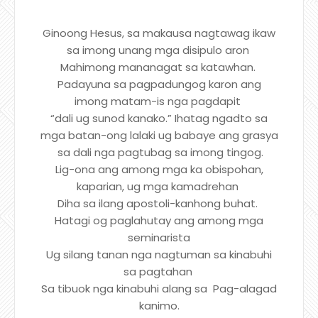
Ginoong Hesus, sa makausa nagtawag ikaw
sa imong unang mga disipulo aron
Mahimong mananagat sa katawhan.
Padayuna sa pagpadungog karon ang
imong matam-is nga pagdapit
“dali ug sunod kanako.” Ihatag ngadto sa
mga batan-ong lalaki ug babaye ang grasya
sa dali nga pagtubag sa imong tingog.
Lig-ona ang among mga ka obispohan,
kaparian, ug mga kamadrehan
Diha sa ilang apostoli-kanhong buhat.
Hatagi og paglahutay ang among mga
seminarista
Ug silang tanan nga nagtuman sa kinabuhi
sa pagtahan
Sa tibuok nga kinabuhi alang sa Pag-alagad
kanimo.