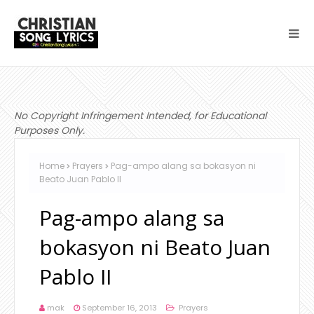
No Copyright Infringement Intended, for Educational
Purposes Only.
Home
Prayers
Pag-ampo alang sa bokasyon ni
Beato Juan Pablo II
Pag-ampo alang sa
bokasyon ni Beato Juan
Pablo II
mak
September 16, 2013
Prayers