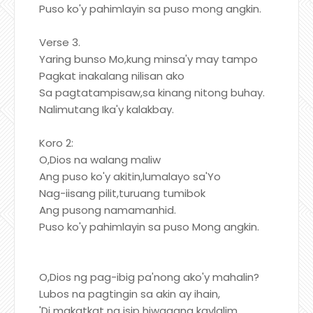
Puso ko'y pahimlayin sa puso mong angkin.
Verse 3.
Yaring bunso Mo,kung minsa'y may tampo
Pagkat inakalang nilisan ako
Sa pagtatampisaw,sa kinang nitong buhay.
Nalimutang Ika'y kalakbay.
Koro 2:
O,Dios na walang maliw
Ang puso ko'y akitin,lumalayo sa'Yo
Nag-iisang pilit,turuang tumibok
Ang pusong namamanhid.
Puso ko'y pahimlayin sa puso Mong angkin.
O,Dios ng pag-ibig pa'nong ako'y mahalin?
Lubos na pagtingin sa akin ay ihain,
'Di makatkat ng isip hiwagang kaylalim