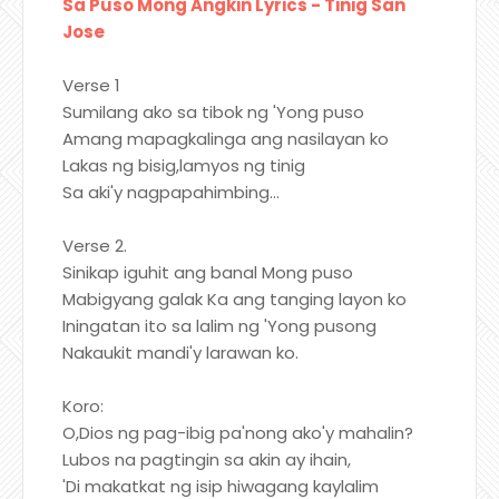
Sa Puso Mong Angkin Lyrics - Tinig San
Jose
Verse 1
Sumilang ako sa tibok ng 'Yong puso
Amang mapagkalinga ang nasilayan ko
Lakas ng bisig,lamyos ng tinig
Sa aki'y nagpapahimbing...
Verse 2.
Sinikap iguhit ang banal Mong puso
Mabigyang galak Ka ang tanging layon ko
Iningatan ito sa lalim ng 'Yong pusong
Nakaukit mandi'y larawan ko.
Koro:
O,Dios ng pag-ibig pa'nong ako'y mahalin?
Lubos na pagtingin sa akin ay ihain,
'Di makatkat ng isip hiwagang kaylalim