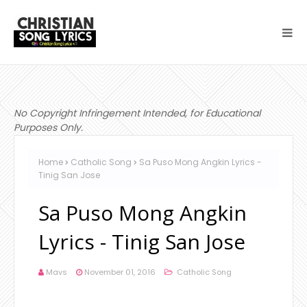
No Copyright Infringement Intended, for Educational
Purposes Only.
Home
Catholic Song
Sa Puso Mong Angkin Lyrics -
Tinig San Jose
Sa Puso Mong Angkin
Lyrics - Tinig San Jose
Mavs
November 01, 2016
Catholic Song