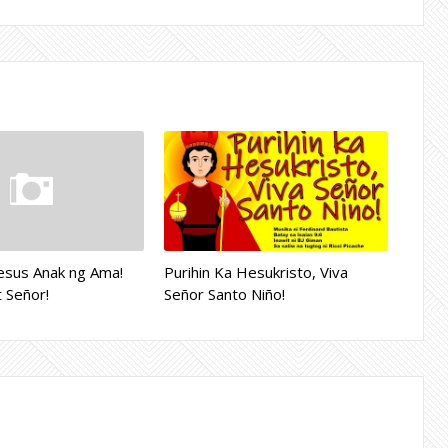
Hesus Anak ng Ama!
Purihin Ka Hesukristo, Viva
t Señor!
Señor Santo Niño!