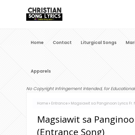
Home
Contact
Liturgical Songs
Mar
Apparels
No Copyright Infringement Intended, for Educational
Home
Entrance
Magsiawit sa Panginoon Lyrics Fr.
Magsiawit sa Panginoon
(Entrance Song)