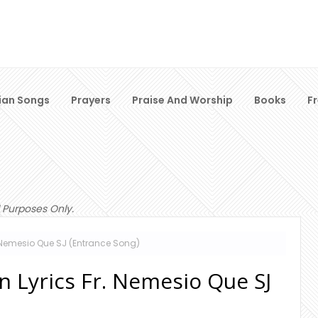
ian Songs
Prayers
Praise And Worship
Books
F
 Purposes Only.
 Nemesio Que SJ (Entrance Song)
 Lyrics Fr. Nemesio Que SJ