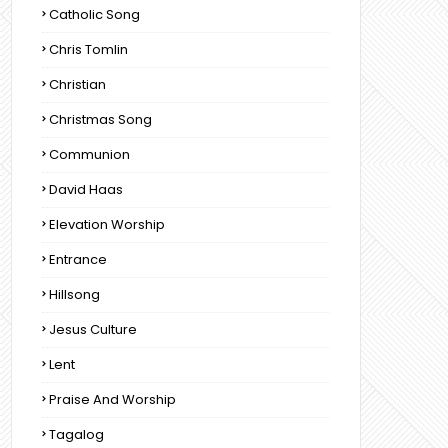
Catholic Song
Chris Tomlin
Christian
Christmas Song
Communion
David Haas
Elevation Worship
Entrance
Hillsong
Jesus Culture
Lent
Praise And Worship
Tagalog